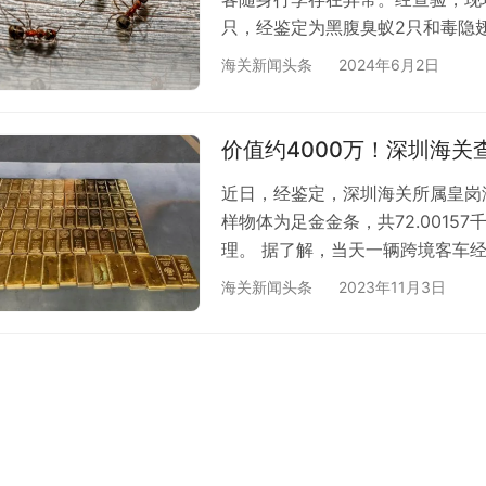
只，经鉴定为黑腹臭蚁2只和毒隐
依据《中华人民共和国动植物检疫
海关新闻头条
2024年6月2日
动植物及其产品和其他检疫物名录
其他有害生物禁止进境。 （来源
价值约4000万！深圳海关查
近日，经鉴定，深圳海关所属皇岗
样物体为足金金条，共72.001
理。 据了解，当天一辆跨境客车
像显示异常，随后海关关员对机检
海关新闻头条
2023年11月3日
轴内改装的暗格中查获藏匿的足金金
关提醒：根据《中华人民共和国海
装、瞒报、伪报或者其他方式逃避