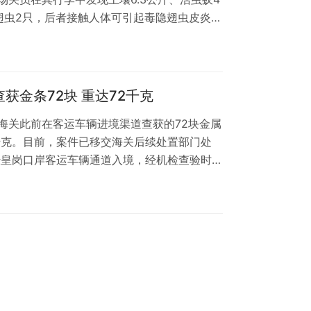
翅虫2只，后者接触人体可引起毒隐翅虫皮炎。
法》《中华人民共和国禁止携带、寄递进境的
》等相关规定，土壤、动植物病原体、害虫及
：海关发布）
获金条72块 重达72千克
海关此前在客运车辆进境渠道查获的72块金属
57千克。目前，案件已移交海关后续处置部门处
经皇岗口岸客运车辆通道入境，经机检查验时图
图像嫌疑部位开展人工查验，在该车后轮传动
条72块，初估价值约4000万元人民币。 海
关行政处罚实施条例》第七条，以藏匿、伪
海关监管，运输、携带、邮寄国家禁止或…