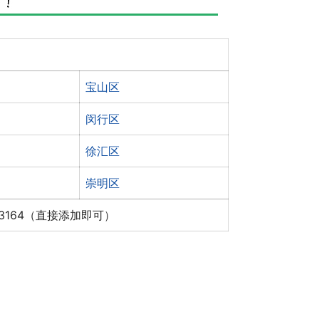
宝山区
闵行区
徐汇区
崇明区
x3164（直接添加即可）