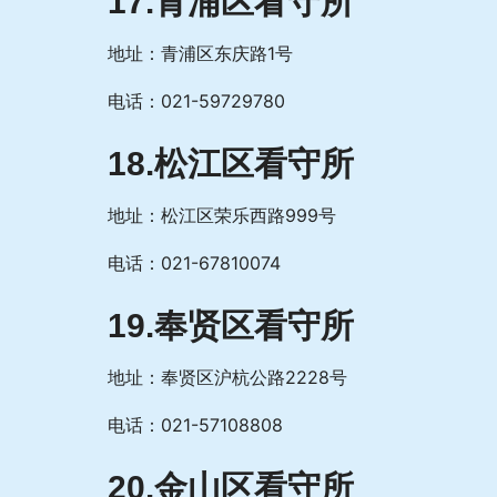
17.青浦区看守所
地址：青浦区东庆路1号
电话：021-59729780
18.松江区看守所
地址：松江区荣乐西路999号
电话：021-67810074
19.奉贤区看守所
地址：奉贤区沪杭公路2228号
电话：021-57108808
20.金山区看守所