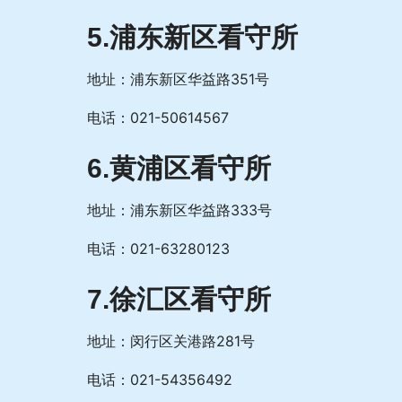
5.浦东新区看守所
地址：浦东新区华益路351号
电话：021-50614567
6.黄浦区看守所
地址：浦东新区华益路333号
电话：021-63280123
7.徐汇区看守所
地址：闵行区关港路281号
电话：021-54356492