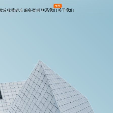
免费
领域
收费标准
服务案例
联系我们
关于我们