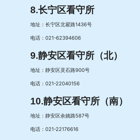
8.长宁区看守所
地址：长宁区北翟路1436号
电话：021-62394606
9.静安区看守所（北）
地址：静安区灵石路900号
电话：021-22040156
10.静安区看守所（南）
地址：静安区余姚路587号
电话：021-22176616