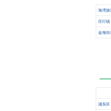
海湾旅
庄行镇
金海街
浦东区