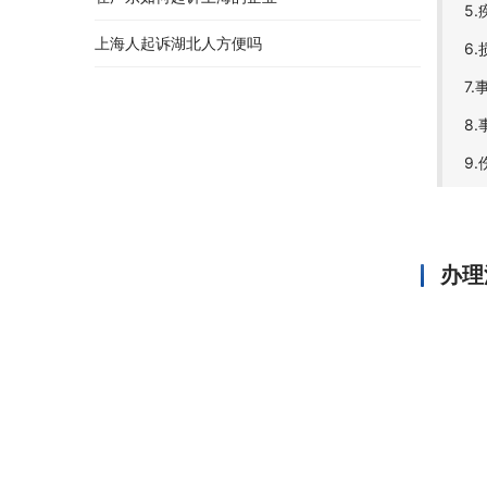
5
上海人起诉湖北人方便吗
6
7
8
9
办理