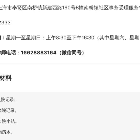
上海市奉贤区南桥镇新建西路160号B幢南桥镇社区事务受理服
2333
间：
星期一至星期日：上午8:30至下午16:30（其中星期六、星期日
律师电话
：
16628883164（微信同号）
材料
.入院记录。
.出院记录。
.出院小结。
.病历本。